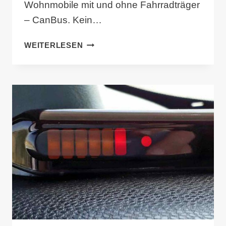
Wohnmobile mit und ohne Fahrradträger
– CanBus. Kein…
WOHNMOBIL
WEITERLESEN
RÜCKFAHRHILFE
BUS-
SOUND-
4