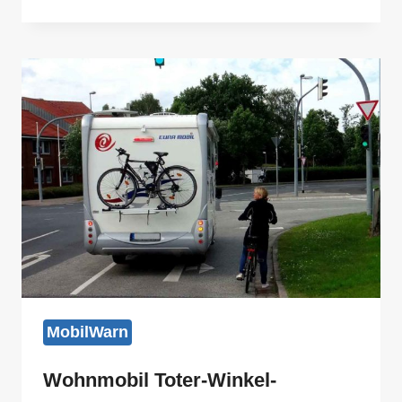
TOTER-
WINKEL
ABBIEGEASSISTENT
PLUS
ALARMANLAGE
DELUXE-
6
MobilWarn
Wohnmobil Toter-Winkel-