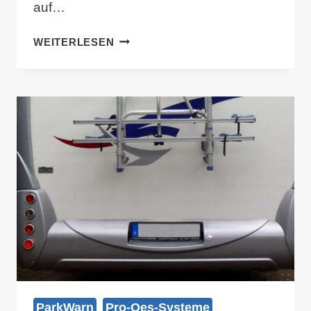
auf…
EINPARKHILFE
WEITERLESEN
VORN
MIT
LED-
ANZEIGE
PROOES-
6621-
F
(4
X
FRONTSENSOREN)
ParkWarn
Pro-Oes-Systeme