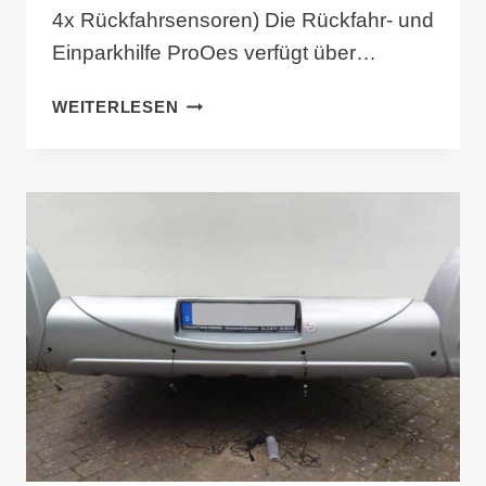
4x Rückfahrsensoren) Die Rückfahr- und
Einparkhilfe ProOes verfügt über…
RÜCKFAHRHILFE
WEITERLESEN
UND
EINPARKHILFE
PROOES-
4321-
8
MIT
LCD-
DISPLAY